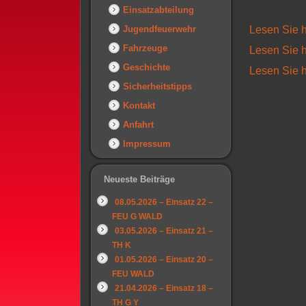
Einsatzabteilung
Jugendfeuerwehr
Lesen Sie h
Fahrzeuge
Lesen Sie h
Geschichte
Lesen Sie h
Sicherheitstipps
Kontakt
Anfahrt
Impressum
Neueste Beiträge
08.05.2026 – Einsatz 22 –
FEU G WALD
03.05.2026 – Einsatz 21 –
TH K
01.05.2026 – Einsatz 20 –
FEU WALD
21.04.2026 – Einsatz 18 –
TH G Y