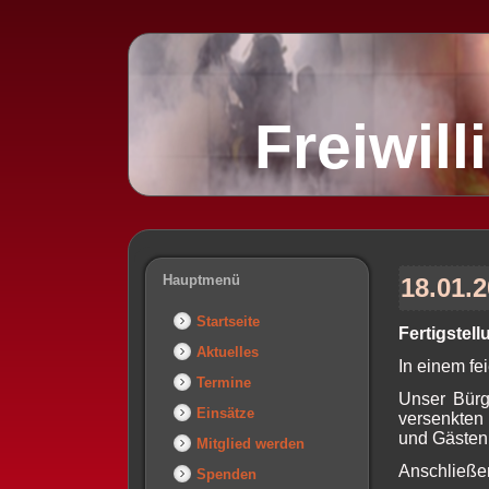
Freiwil
Hauptmenü
18.01.
Startseite
Fertigstel
Aktuelles
In einem fe
Termine
Unser Bürg
Einsätze
versenkten
und Gästen
Mitglied werden
Anschließen
Spenden