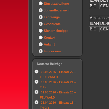
IBAN
DE47
Einsatzabteilung
BIC
GEN
Jugendfeuerwehr
Fahrzeuge
Amtskasse 
IBAN
DE46
Geschichte
BIC
GEN
Sicherheitstipps
Kontakt
Anfahrt
Impressum
Neueste Beiträge
08.05.2026 – Einsatz 22 –
FEU G WALD
03.05.2026 – Einsatz 21 –
TH K
01.05.2026 – Einsatz 20 –
FEU WALD
21.04.2026 – Einsatz 18 –
TH G Y