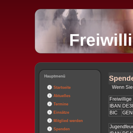
Freiwil
Hauptmenü
Spend
Wenn Sie 
Startseite
Aktuelles
Freiwillig
Termine
IBAN
DE38
Einsätze
BIC
GEN
Mitglied werden
Jugendfeu
Spenden