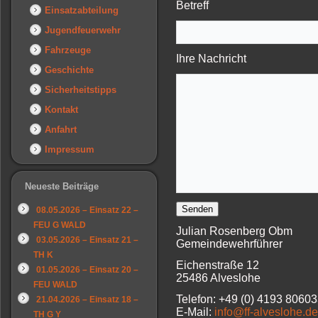
Betreff
Einsatzabteilung
Jugendfeuerwehr
Fahrzeuge
Ihre Nachricht
Geschichte
Sicherheitstipps
Kontakt
Anfahrt
Impressum
Neueste Beiträge
08.05.2026 – Einsatz 22 –
FEU G WALD
Julian Rosenberg Obm
03.05.2026 – Einsatz 21 –
Gemeindewehrführer
TH K
Eichenstraße 12
01.05.2026 – Einsatz 20 –
25486 Alveslohe
FEU WALD
Telefon: +49 (0) 4193 8060
21.04.2026 – Einsatz 18 –
E-Mail:
info@ff-alveslohe.de
TH G Y