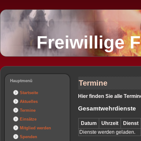
Freiwillige
Hauptmenü
Termine
Startseite
Hier finden Sie alle Termi
Aktuelles
Gesamtwehrdienste
Termine
Einsätze
Datum
Uhrzeit
Dienst
Mitglied werden
Dienste werden geladen.
Spenden