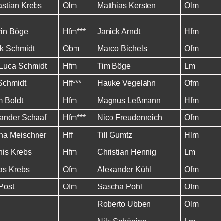
stian Krebs
Olm
Matthias Kersten
Olm
in Böge
Hfm***
Janick Arndt
Hfm
k Schmidt
Obm
Marco Bichels
Ofm
Luca Schmidt
Hfm
Tim Böge
Lm
Schmidt
Hff***
Hauke Vegelahn
Ofm
 Boldt
Hfm
Magnus Leßmann
Hfm
ander Schaaf
Hfm***
Nico Freudenreich
Ofm
na Meischner
Hff
Till Gumtz
Hlm
is Krebs
Hfm
Christian Hennig
Lm
as Krebs
Ofm
Alexander Kühl
Ofm
Post
Ofm
Sascha Pohl
Ofm
Roberto Ubben
Olm