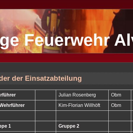
lige Feuerwehr A
der der Einsatzabteilung
rführer
Julian Rosenberg
Obm
 Wehrführer
Kim-Florian Willhöft
Obm
ppe 1
Gruppe 2