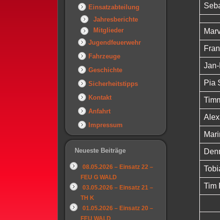
Seba
Einsatzabteilung
Jahresberichte
Mitglieder
Marv
Jugendfeuerwehr
Fran
Fahrzeuge
Jan-
Geschichte
Pia 
Sicherheitstipps
Kontakt
Timm
Anfahrt
Alex
Impressum
Mari
Neueste Beiträge
Denn
08.05.2026 – Einsatz 22 –
Tobi
FEU G WALD
Tim 
03.05.2026 – Einsatz 21 –
TH K
01.05.2026 – Einsatz 20 –
FEU WALD