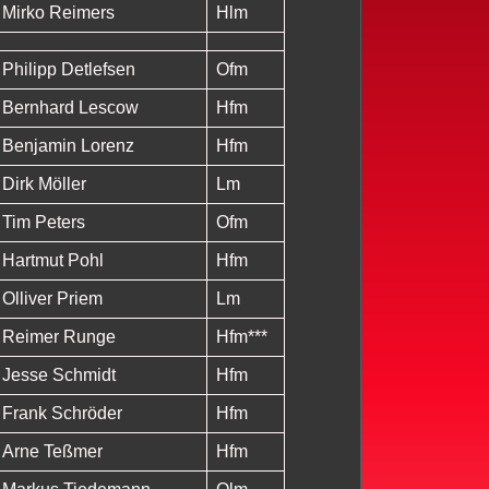
Mirko Reimers
Hlm
Philipp Detlefsen
Ofm
Bernhard Lescow
Hfm
Benjamin Lorenz
Hfm
Dirk Möller
Lm
Tim Peters
Ofm
Hartmut Pohl
Hfm
Olliver Priem
Lm
Reimer Runge
Hfm***
Jesse Schmidt
Hfm
Frank Schröder
Hfm
Arne Teßmer
Hfm