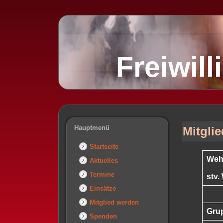
Freiwil
Hauptmenü
Mitglie
Startseite
Weh
Aktuelles
Termine
stv.
Einsätze
Mitglied werden
Gru
Spenden