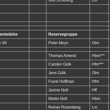
Nils Schöning
Lm
amtstärke
Reservegruppe
 / 49
Peter Meyn
Olm
Thomas Amend
Hbm***
Carsten Gülk
Hfm***
Jens Gülk
Olm
Frank Hoffman
Hfm
Janine Noll
Hff
Martin Noll
Hbm
Reiner Rosenberg
Lm