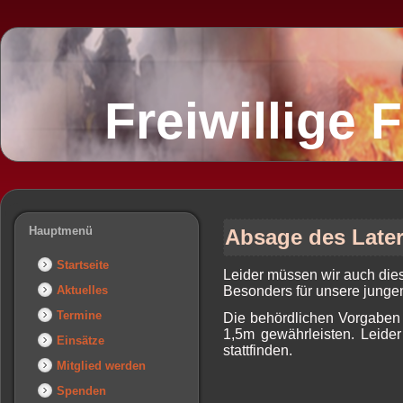
Freiwillige
Hauptmenü
Absage des Late
Startseite
Leider müssen wir auch di
Aktuelles
Besonders für unsere jungen 
Termine
Die behördlichen Vorgaben 
1,5m gewährleisten. Leide
Einsätze
stattfinden.
Mitglied werden
Spenden