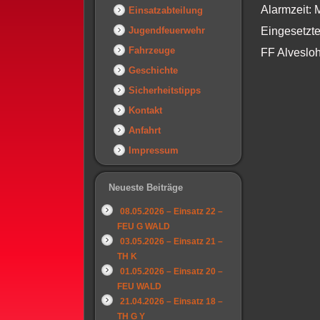
Alarmzeit: 
Einsatzabteilung
Jugendfeuerwehr
Eingesetzte
Fahrzeuge
FF Alveslo
Geschichte
Sicherheitstipps
Kontakt
Anfahrt
Impressum
Neueste Beiträge
08.05.2026 – Einsatz 22 –
FEU G WALD
03.05.2026 – Einsatz 21 –
TH K
01.05.2026 – Einsatz 20 –
FEU WALD
21.04.2026 – Einsatz 18 –
TH G Y