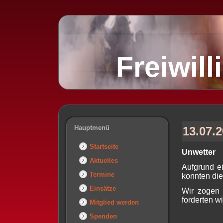
Freiwil
Hauptmenü
13.07.2
Startseite
Unwetter
Aktuelles
Aufgrund e
Termine
konnten di
Einsätze
Wir zogen 
forderten w
Mitglied werden
Spenden