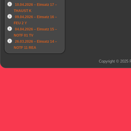
10.04.2026 – Einsatz 17 –
THAUST K
09.04.2026 – Einsatz 16 –
FEU 2 Y
04.04.2026 – Einsatz 15 –
NOTF 01 TV
26.03.2026 – Einsatz 14 –
NOTF 11 REA
Copyright © 2025 F