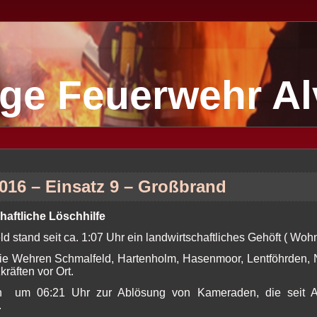
lige Feuerwehr A
2016 – Einsatz 9 – Großbrand
aftliche Löschhilfe
ld stand seit ca. 1:07 Uhr ein landwirtschaftliches Gehöft ( Woh
ie Wehren Schmalfeld, Hartenholm, Hasenmoor, Lentföhrden, 
kräften vor Ort.
n um 06:21 Uhr zur Ablösung von Kameraden, die seit A
.