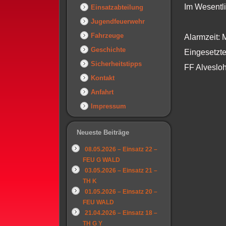
Im Wesentli
Einsatzabteilung
Jugendfeuerwehr
Fahrzeuge
Alarmzeit: 
Geschichte
Eingesetzte
Sicherheitstipps
FF Alveslo
Kontakt
Anfahrt
Impressum
Neueste Beiträge
08.05.2026 – Einsatz 22 –
FEU G WALD
03.05.2026 – Einsatz 21 –
TH K
01.05.2026 – Einsatz 20 –
FEU WALD
21.04.2026 – Einsatz 18 –
TH G Y