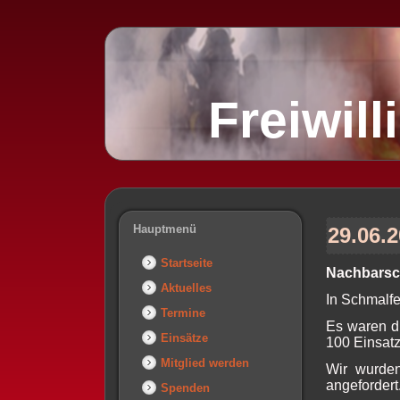
Freiwil
Hauptmenü
29.06.
Startseite
Nachbarsch
Aktuelles
In Schmalfe
Termine
Es waren d
Einsätze
100 Einsatz
Mitglied werden
Wir wurde
angefordert
Spenden