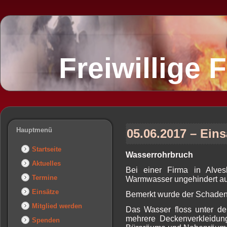
Freiwillige
Hauptmenü
05.06.2017 – Eins
Startseite
Wasserrohrbruch
Aktuelles
Bei einer Firma in Alves
Termine
Warmwasser ungehindert aus
Einsätze
Bemerkt wurde der Schaden d
Mitglied werden
Das Wasser floss unter de
mehrere Deckenverkleidun
Spenden