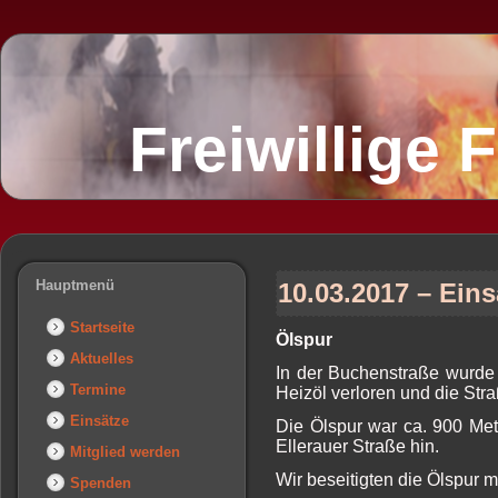
Freiwillige
Hauptmenü
10.03.2017 – Eins
Startseite
Ölspur
Aktuelles
In der Buchenstraße wurde
Termine
Heizöl verloren und die Str
Einsätze
Die Ölspur war ca. 900 Me
Ellerauer Straße hin.
Mitglied werden
Wir beseitigten die Ölspur m
Spenden