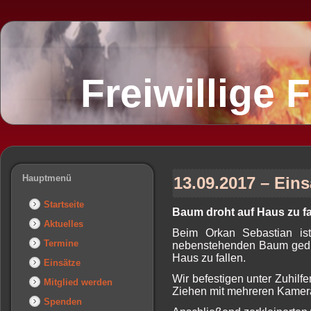
Freiwillige
Hauptmenü
13.09.2017 – Eins
Startseite
Baum droht auf Haus zu fa
Aktuelles
Beim Orkan Sebastian is
Termine
nebenstehenden Baum gedrü
Haus zu fallen.
Einsätze
Wir befestigen unter Zuhil
Mitglied werden
Ziehen mit mehreren Kamera
Spenden