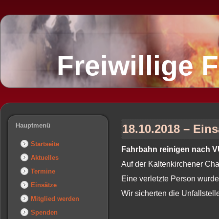
Freiwillige
Hauptmenü
18.10.2018 – Eins
Startseite
Fahrbahn reinigen nach 
Aktuelles
Auf der Kaltenkirchener C
Termine
Eine verletzte Person wurde
Einsätze
Wir sicherten die Unfallstel
Mitglied werden
Spenden