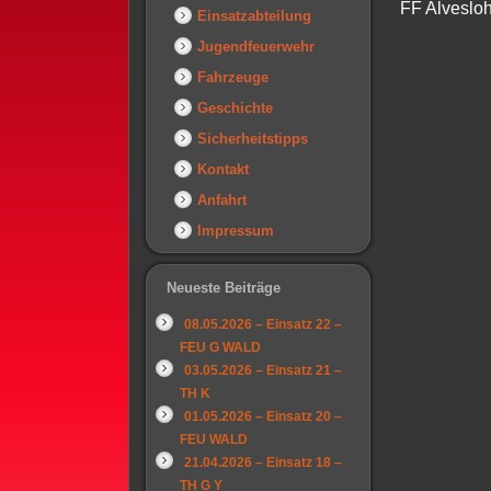
FF Alvesloh
Einsatzabteilung
Jugendfeuerwehr
Fahrzeuge
Geschichte
Sicherheitstipps
Kontakt
Anfahrt
Impressum
Neueste Beiträge
08.05.2026 – Einsatz 22 –
FEU G WALD
03.05.2026 – Einsatz 21 –
TH K
01.05.2026 – Einsatz 20 –
FEU WALD
21.04.2026 – Einsatz 18 –
TH G Y