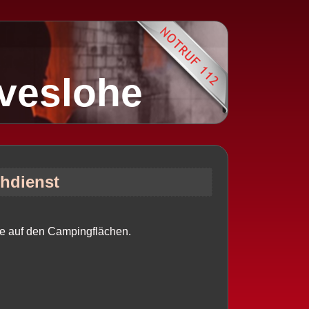
lveslohe
chdienst
he auf den Campingflächen.