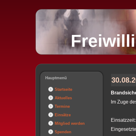
Freiwil
Hauptmenü
30.08.
Startseite
Brandsich
Aktuelles
Im Zuge de
Termine
Einsätze
Einsatzzeit
Mitglied werden
Eingesetzte
Spenden