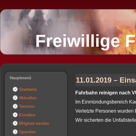
Freiwillige
Hauptmenü
11.01.2019 – Eins
Startseite
Fahrbahn reinigen nach 
Aktuelles
Im Einmündungsbereich Ka
Termine
Verletzte Personen wurden b
Einsätze
Wir sicherten die Unfallstel
Mitglied werden
Spenden