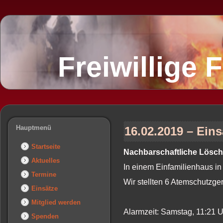
Freiwillige
Hauptmenü
16.02.2019 – Ein
Startseite
Nachbarschaftliche Löschh
Aktuelles
In einem Einfamilienhaus in
Termine
Wir stellten 6 Atemschutzger
Einsätze
Mitglied werden
Alarmzeit: Samstag, 11:21 
Spenden