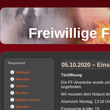
Freiwillige
Hauptmenü
05.10.2020 – Eins
Startseite
Türöffnung
Aktuelles
Die FF-Alveslohe wurde zeit
Termine
angefordert.
Einsätze
Wir mussten dem Notarzt de
Mitglied werden
Alarmzeit: Montag, 13:16 U
Spenden
Eingesetzte Kräfte: 19