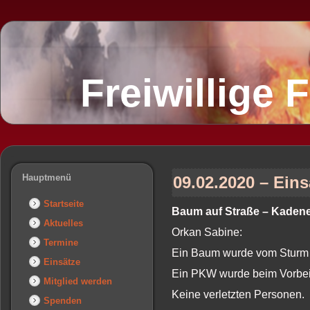
Freiwillige
Hauptmenü
09.02.2020 – Eins
Startseite
Baum auf Straße – Kadene
Aktuelles
Orkan Sabine:
Termine
Ein Baum wurde vom Sturm 
Einsätze
Ein PKW wurde beim Vorbeif
Mitglied werden
Keine verletzten Personen.
Spenden