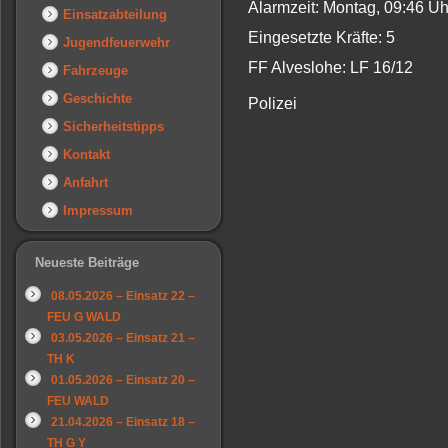
Alarmzeit: Montag, 09:46 U
Einsatzabteilung
Eingesetzte Kräfte: 5
Jugendfeuerwehr
FF Alveslohe: LF 16/12
Fahrzeuge
Geschichte
Polizei
Sicherheitstipps
Kontakt
Anfahrt
Impressum
Neueste Beiträge
08.05.2026 – Einsatz 22 –
FEU G WALD
03.05.2026 – Einsatz 21 –
TH K
01.05.2026 – Einsatz 20 –
FEU WALD
21.04.2026 – Einsatz 18 –
TH G Y