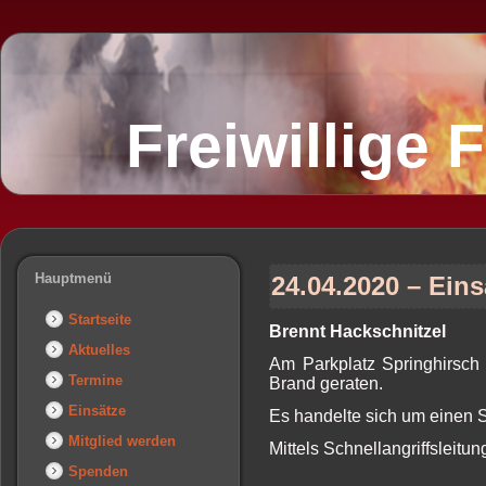
Freiwillige
Hauptmenü
24.04.2020 – Eins
Startseite
Brennt Hackschnitzel
Aktuelles
Am Parkplatz Springhirsch
Termine
Brand geraten.
Einsätze
Es handelte sich um einen 
Mitglied werden
Mittels Schnellangriffsleitu
Spenden