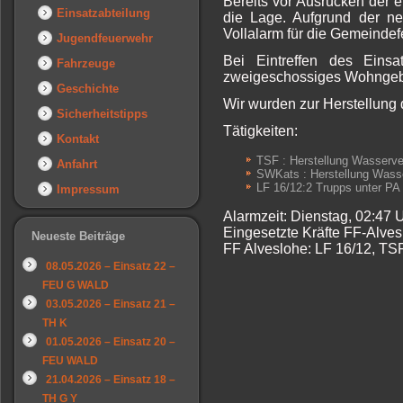
Bereits vor Ausrücken der e
Einsatzabteilung
die Lage. Aufgrund der ne
Vollalarm für die Gemeinde
Jugendfeuerwehr
Bei Eintreffen des Einsa
Fahrzeuge
zweigeschossiges Wohngebä
Geschichte
Wir wurden zur Herstellung
Sicherheitstipps
Tätigkeiten:
Kontakt
TSF : Herstellung Wasserv
Anfahrt
SWKats : Herstellung Wass
LF 16/12:2 Trupps unter PA
Impressum
Alarmzeit: Dienstag, 02:47
Eingesetzte Kräfte FF-Alves
Neueste Beiträge
FF Alveslohe: LF 16/12, T
08.05.2026 – Einsatz 22 –
FEU G WALD
03.05.2026 – Einsatz 21 –
TH K
01.05.2026 – Einsatz 20 –
FEU WALD
21.04.2026 – Einsatz 18 –
TH G Y