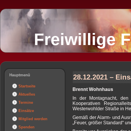
Freiwillige
Hauptmenü
28.12.2021 – Eins
Startseite
Brennt Wohnhaus
Aktuelles
In der Montagnacht, den
Termine
Kooperativen Regionalle
Westerwohlder Straße in He
Einsätze
Gemäß der Alarm- und Ausrü
Mitglied werden
„Feuer, größer Standard“ un
Spenden