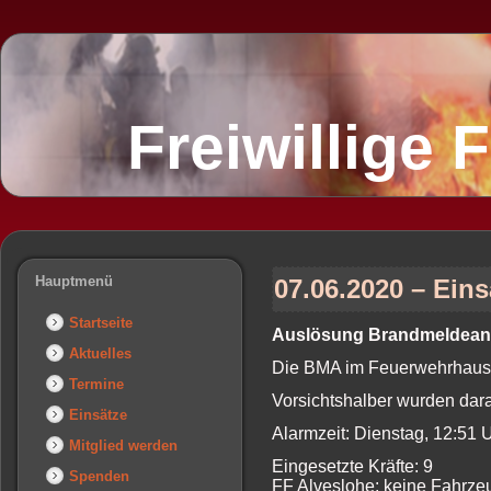
Freiwillige
Hauptmenü
07.06.2020 – Ein
Startseite
Auslösung Brandmeldean
Aktuelles
Die BMA im Feuerwehrhaus A
Termine
Vorsichtshalber wurden dara
Einsätze
Alarmzeit: Dienstag, 12:51
Mitglied werden
Eingesetzte Kräfte: 9
Spenden
FF Alveslohe: keine Fahrze