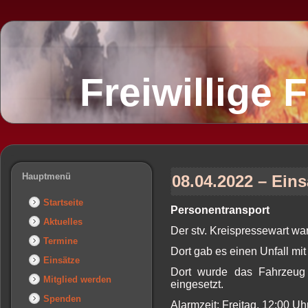
Freiwillige
Hauptmenü
08.04.2022 – Eins
Startseite
Personentransport
Aktuelles
Der stv. Kreispressewart wa
Termine
Dort gab es einen Unfall mit
Einsätze
Dort wurde das Fahrzeug 
Mitglied werden
eingesetzt.
Spenden
Alarmzeit: Freitag, 12:00 U