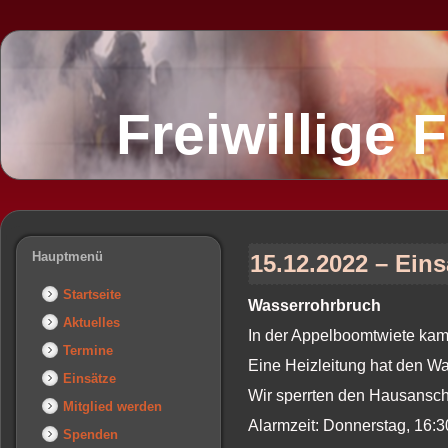
Freiwillige
Hauptmenü
15.12.2022 – Eins
Startseite
Wasserrohrbruch
Aktuelles
In der Appelboomtwiete ka
Termine
Eine Heizleitung hat den W
Einsätze
Wir sperrten den Hausansch
Mitglied werden
Alarmzeit: Donnerstag, 16:
Spenden