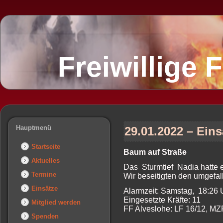
Freiwillige
Hauptmenü
29.01.2022 – Eins
Startseite
Baum auf Straße
Aktuelles
Das Sturmtief Nadia hatte 
Termine
Wir beseitigten den umgefa
Einsätze
Alarmzeit: Samstag, 18:26
Eingesetzte Kräfte: 11
Mitglied werden
FF Alveslohe: LF 16/12, MZ
Spenden