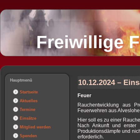
Freiwillige
Hauptmenü
10.12.2024 – Eins
Startseite
Feuer
Aktuelles
Rauchentwicklung aus Pro
Termine
Feuerwehren aus Alveslohe u
Einsätze
Hier soll es zu einer Rau
Nach Ankunft und erster
Mitglied werden
Produktionsdämpfe und nic
Spenden
erforderlich.