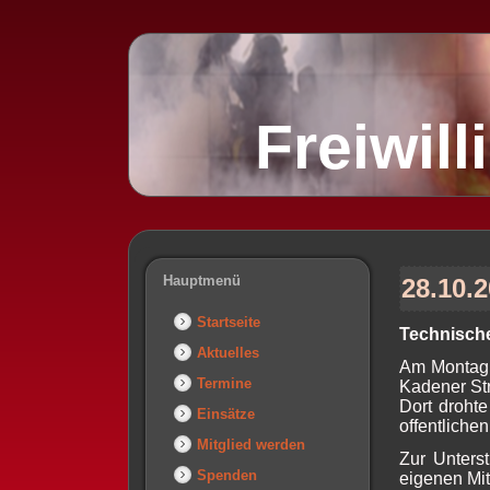
Freiwil
Hauptmenü
28.10.
Startseite
Technische 
Aktuelles
Am Montagm
Termine
Kadener Str
Dort drohte
Einsätze
offentlichen
Mitglied werden
Zur Unters
Spenden
eigenen Mit