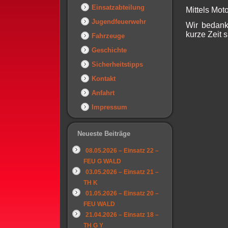
Einsatzabteilung
Mittels Mot
Jugendfeuerwehr
Wir bedanke
kurze Zeit 
Fahrzeuge
Geschichte
Sicherheitstipps
Kontakt
Anfahrt
Impressum
Neueste Beiträge
08.05.2026 – Einsatz 22 –
FEU G WALD
03.05.2026 – Einsatz 21 –
TH K
01.05.2026 – Einsatz 20 –
FEU WALD
21.04.2026 – Einsatz 18 –
TH G Y