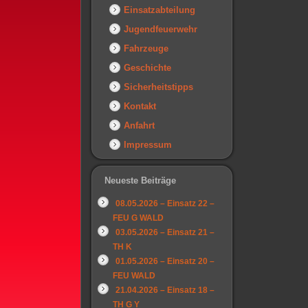
Einsatzabteilung
Jugendfeuerwehr
Fahrzeuge
Geschichte
Sicherheitstipps
Kontakt
Anfahrt
Impressum
Neueste Beiträge
08.05.2026 – Einsatz 22 –
FEU G WALD
03.05.2026 – Einsatz 21 –
TH K
01.05.2026 – Einsatz 20 –
FEU WALD
21.04.2026 – Einsatz 18 –
TH G Y