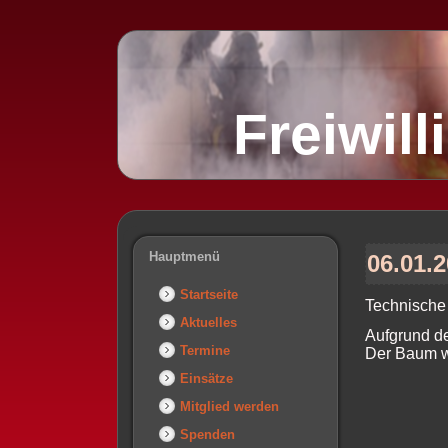
Freiwil
Hauptmenü
06.01.2
Startseite
Technische 
Aktuelles
Aufgrund d
Termine
Der Baum wu
Einsätze
Mitglied werden
Spenden