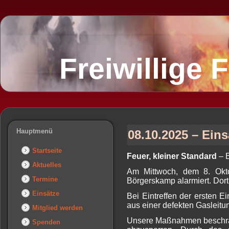
Freiwillige
Hauptmenü
08.10.2025 – Eins
Startseite
Feuer, kleiner Standard
– B
Aktuelles
Am Mittwoch, dem 8. Okto
Termine
Börgerskamp alarmiert. Do
Einsätze
Bei Eintreffen der ersten E
aus einer defekten Gasleitu
Mitglied werden
Unsere Maßnahmen beschränk
Spenden