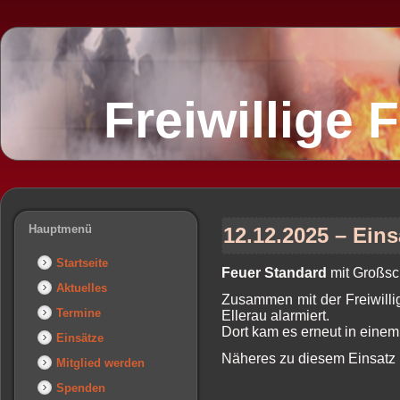
Freiwillige
Hauptmenü
12.12.2025 – Ein
Startseite
Feuer Standard
mit Großsch
Aktuelles
Zusammen mit der Freiwill
Termine
Ellerau alarmiert.
Dort kam es erneut in eine
Einsätze
Näheres zu diesem Einsatz 
Mitglied werden
Spenden