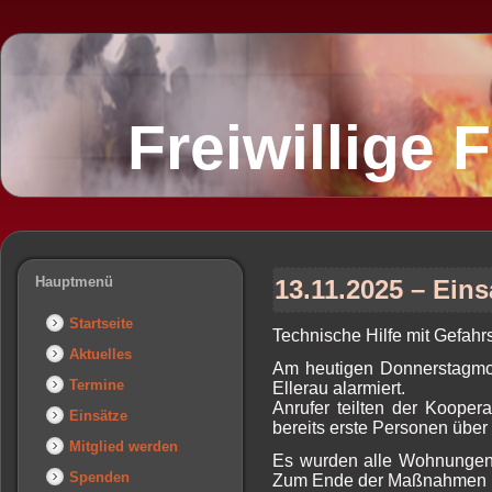
Freiwillige
Hauptmenü
13.11.2025 – Eins
Startseite
Technische Hilfe mit Gefahrs
Aktuelles
Am heutigen Donnerstagmor
Termine
Ellerau alarmiert.
Anrufer teilten der Kooper
Einsätze
bereits erste Personen übe
Mitglied werden
Es wurden alle Wohnungen 
Spenden
Zum Ende der Maßnahmen ko