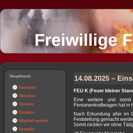
Freiwillige
Hauptmenü
14.08.2025 – Eins
Startseite
FEU K (Feuer kleiner Stan
Aktuelles
Eine weitere und somit
Termine
Personenkraftwagen hat in
Einsätze
Nach Erkundung aller im O
Feststellung gemacht werde
Mitglied werden
Somit rückten wir ohne Tätig
Spenden