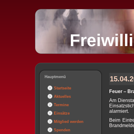
Freiwil
Hauptmenü
15.04.
Startseite
Feuer – B
Aktuelles
Am Diensta
Termine
Einsatzsti
alarmiert.
Einsätze
Beim Eintre
Mitglied werden
Brandmeldea
Spenden