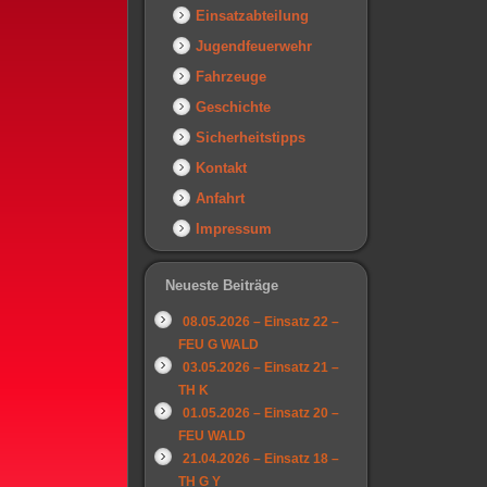
Einsatzabteilung
Jugendfeuerwehr
Fahrzeuge
Geschichte
Sicherheitstipps
Kontakt
Anfahrt
Impressum
Neueste Beiträge
08.05.2026 – Einsatz 22 –
FEU G WALD
03.05.2026 – Einsatz 21 –
TH K
01.05.2026 – Einsatz 20 –
FEU WALD
21.04.2026 – Einsatz 18 –
TH G Y