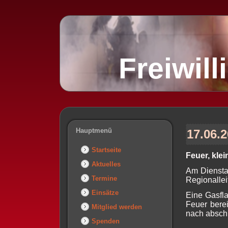
Freiwil
Hauptmenü
17.06.
Startseite
Feuer, kle
Aktuelles
Am Diensta
Termine
Regionalleit
Einsätze
Eine Gasfla
Feuer bere
Mitglied werden
nach abschl
Spenden