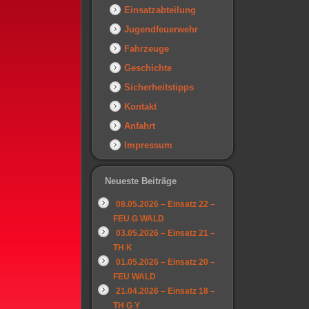
Einsatzabteilung
Jugendfeuerwehr
Fahrzeuge
Geschichte
Sicherheitstipps
Kontakt
Anfahrt
Impressum
Neueste Beiträge
08.05.2026 – Einsatz 22 –
FEU G WALD
03.05.2026 – Einsatz 21 –
TH K
01.05.2026 – Einsatz 20 –
FEU WALD
21.04.2026 – Einsatz 18 –
TH G Y