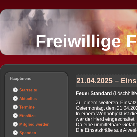
Freiwillige
Hauptmenü
21.04.2025 – Eins
Startseite
Feuer Standard
(Löschhilfe
Aktuelles
Zu einem weiteren Einsatz
Termine
Ostermontag, dem 21.04.202
In einem Wohnobjekt ist di
Einsätze
war der Herd eingeschaltet.
Mitglied werden
Da eine unmittelbare Gefah
Die Einsatzkräfte aus Alve
Spenden