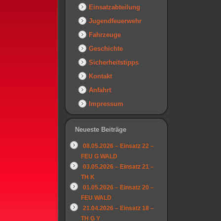
Einsatzabteilung
Jugendfeuerwehr
Fahrzeuge
Geschichte
Sicherheitstipps
Kontakt
Anfahrt
Impressum
Neueste Beiträge
08.05.2026 – Einsatz 22 –
FEU G WALD
03.05.2026 – Einsatz 21 –
TH K
01.05.2026 – Einsatz 20 –
FEU WALD
21.04.2026 – Einsatz 18 –
TH G Y