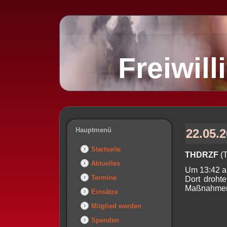
Freiwil
Hauptmenü
22.05.
Startseite
THDRZF
(T
Aktuelles
Um 13:42 am
Termine
Dort drohte
Maßnahmen w
Einsätze
Mitglied werden
Spenden