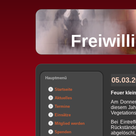
Freiwil
Hauptmenü
05.03.
Startseite
Feuer klei
Aktuelles
Am Donners
Termine
diesem Jah
Vegetations
Einsätze
Bei Eintre
Mitglied werden
Rückstände 
Spenden
abgelöscht,