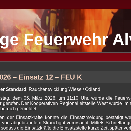
lige Feuerwehr A
2026 – Einsatz 12 – FEU K
ner Standard
, Rauchentwicklung Wiese / Ödland
tag, dem 05. März 2026, um 11:10 Uhr, wurde die Feuerweh
r gerufen. Der Kooperativen Regionalleitstelle West wurde i
bereich gemeldet.
ffen der Einsatzkräfte konnte die Einsatzmeldung bestätigt
von abgebranntem Strauchgut verursacht. Mittels Schnellangri
 sodass die Einsatzkräfte die Einsatzstelle kurze Zeit später ve