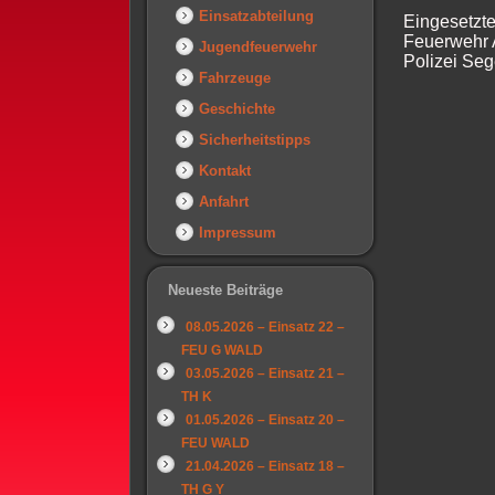
Einsatzabteilung
Eingesetzte
Feuerwehr 
Jugendfeuerwehr
Polizei Se
Fahrzeuge
Geschichte
Sicherheitstipps
Kontakt
Anfahrt
Impressum
Neueste Beiträge
08.05.2026 – Einsatz 22 –
FEU G WALD
03.05.2026 – Einsatz 21 –
TH K
01.05.2026 – Einsatz 20 –
FEU WALD
21.04.2026 – Einsatz 18 –
TH G Y