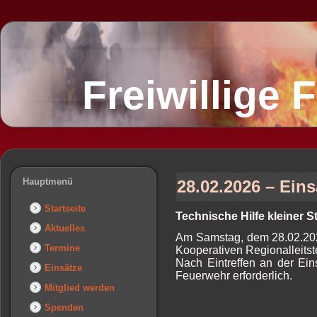
Freiwillige
Hauptmenü
28.02.2026 – Eins
Startseite
Technische Hilfe kleiner 
Aktuelles
Am Samstag, dem 28.02.2026
Termine
Kooperativen Regionalleitst
Nach Eintreffen an der Ei
Einsätze
Feuerwehr erforderlich.
Mitglied werden
Spenden