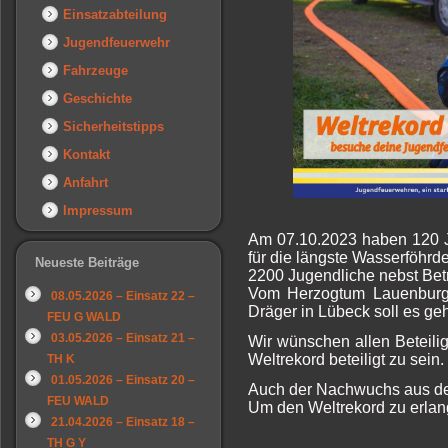
Einsatzabteilung
Jugendfeuerwehr
Fahrzeuge
Geschichte
Sicherheitstipps
Kontakt
Anfahrt
Impressum
Am 07.10.2023 haben 120 J
für die längste Wasserföhr
Neueste Beiträge
2200 Jugendliche nebst Betre
Vom Herzogtum Lauenburg ü
08.05.2026 – Einsatz 22 –
Dräger in Lübeck soll es g
FEU G WALD
03.05.2026 – Einsatz 21 –
Wir wünschen allen Beteili
Weltrekord beteiligt zu sein.
TH K
01.05.2026 – Einsatz 20 –
Auch der Nachwuchs aus der 
FEU WALD
Um den Weltrekord zu erlan
21.04.2026 – Einsatz 18 –
TH G Y