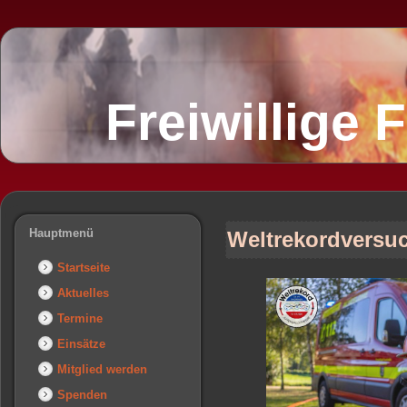
Freiwillige
Hauptmenü
Weltrekordversu
Startseite
Aktuelles
Termine
Einsätze
Mitglied werden
Spenden