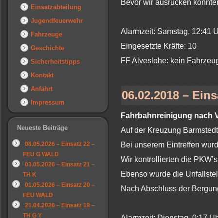
Bevor wir ausrücken konnten
Einsatzabteilung
Jugendfeuerwehr
Alarmzeit: Samstag, 12:41 
Fahrzeuge
Eingesetzte Kräfte: 10
Geschichte
FF Alveslohe: kein Fahrzeu
Sicherheitstipps
Kontakt
Anfahrt
06.02.2018 – Eins
Impressum
Fahrbahnreinigung nach V
Neueste Beiträge
Auf der Kreuzung Barmstedt
08.05.2026 – Einsatz 22 –
Bei unserem Eintreffen wurd
FEU G WALD
Wir kontrollierten die PKW’s
03.05.2026 – Einsatz 21 –
Ebenso wurde die Unfallstel
TH K
01.05.2026 – Einsatz 20 –
Nach Abschluss der Bergung
FEU WALD
21.04.2026 – Einsatz 18 –
TH G Y
Alarmzeit: Dienstag, 0:17 